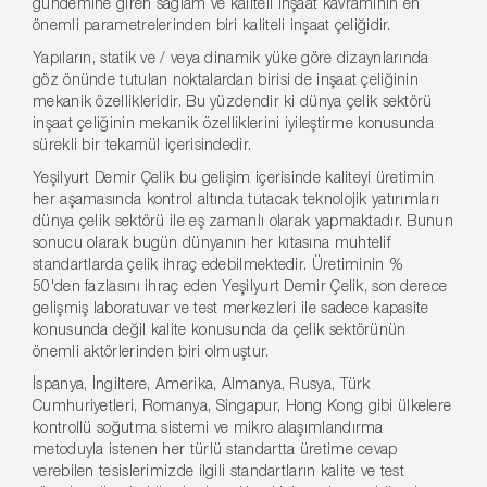
gündemine giren sağlam ve kaliteli inşaat kavramının en
önemli parametrelerinden biri kaliteli inşaat çeliğidir.
Yapıların, statik ve / veya dinamik yüke göre dizaynlarında
göz önünde tutulan noktalardan birisi de inşaat çeliğinin
mekanik özellikleridir. Bu yüzdendir ki dünya çelik sektörü
inşaat çeliğinin mekanik özelliklerini iyileştirme konusunda
sürekli bir tekamül içerisindedir.
Yeşilyurt Demir Çelik bu gelişim içerisinde kaliteyi üretimin
her aşamasında kontrol altında tutacak teknolojik yatırımları
dünya çelik sektörü ile eş zamanlı olarak yapmaktadır. Bunun
sonucu olarak bugün dünyanın her kıtasına muhtelif
standartlarda çelik ihraç edebilmektedir. Üretiminin %
50'den fazlasını ihraç eden Yeşilyurt Demir Çelik, son derece
gelişmiş laboratuvar ve test merkezleri ile sadece kapasite
konusunda değil kalite konusunda da çelik sektörünün
önemli aktörlerinden biri olmuştur.
İspanya, İngiltere, Amerika, Almanya, Rusya, Türk
Cumhuriyetleri, Romanya, Singapur, Hong Kong gibi ülkelere
kontrollü soğutma sistemi ve mikro alaşımlandırma
metoduyla istenen her türlü standartta üretime cevap
verebilen tesislerimizde ilgili standartların kalite ve test