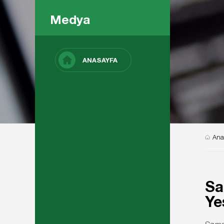
Medya
ANASAYFA
Ana
Sa
Ye