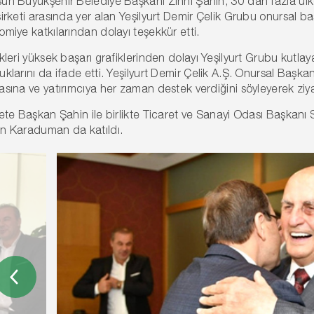
n Büyükşehir Belediye Başkanı Zihni Şahin, 30'dan fazla ülk
irketi arasında yer alan Yeşilyurt Demir Çelik Grubu onursal ba
miye katkılarından dolayı teşekkür etti.
kleri yüksek başarı grafiklerinden dolayı Yeşilyurt Grubu kutl
klarını da ifade etti. Yeşilyurt Demir Çelik A.Ş. Onursal Başkan
sına ve yatırımcıya her zaman destek verdiğini söyleyerek ziya
ete Başkan Şahin ile birlikte Ticaret ve Sanayi Odası Başkanı S
n Karaduman da katıldı.