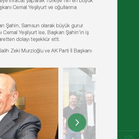
eye ihracat yaparak Türkiye'nin en büyük
şkanı Cemal Yeşilyurt ve oğullarına
ayan Şahin, Samsun olarak büyük gurur
ı Cemal Yeşilyurt ise, Başkan Şahin'in iş
retten dolayı teşekkür etti.
alih Zeki Murzioğlu ve AK Parti İl Başkanı