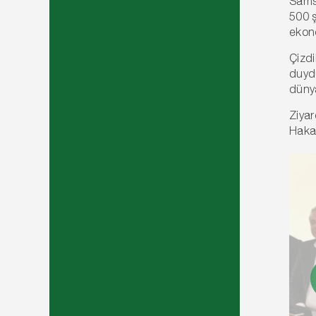
Samsu
500 ş
ekono
Çizdi
duydu
dünya
Ziyar
Haka