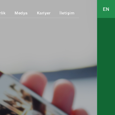
EN
lik
Medya
Kariyer
İletişim