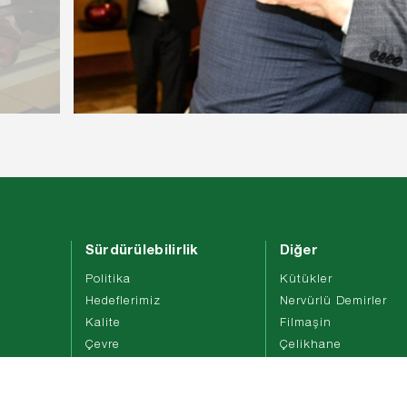
Sürdürülebilirlik
Diğer
Politika
Kütükler
Hedeflerimiz
Nervürlü Demirler
Kalite
Filmaşin
Çevre
Çelikhane
İş Sağlığı Ve Güvenliği
Haddehane
Sosyal Ekonomik
Ürün Sertifikaları