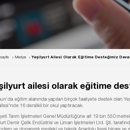
sayfa
Medya
Yeşilyurt Ailesi Olarak Eğitime Desteğimiz Dev
şilyurt ailesi olarak eğitime d
n'da eğitim alanında yapılan birçok faaliyete destek olan Yeşil
lesi'nde 16 derslikli bir okul yaptıracak.
yeti Tarım İşletmeleri Genel Müdürlüğüne ait 19 bin 550 metrek
yurt Demir Çelik Endüstrisi ve Liman İşletmeleri Ltd. Şti. taraf
dern ve donanımlı mesleki ve teknik Anadolu lisesi binası ve atöl