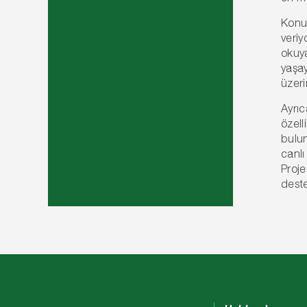
Konuy
veriy
okuya
yaşay
üzeri
Ayrıc
özell
bulun
canlı
Proje
deste