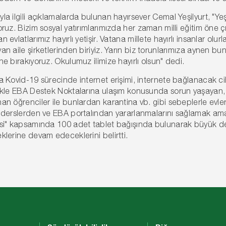
la ilgili açıklamalarda bulunan hayırsever Cemal Yeşilyurt, "Yeş
oruz. Bizim sosyal yatırımlarımızda her zaman milli eğitim öne ç
n evlatlarımız hayırlı yetişir. Vatana millete hayırlı insanlar olur
an aile şirketlerinden biriyiz. Yarın biz torunlarımıza aynen bu
ne bırakıyoruz. Okulumuz ilimize hayırlı olsun" dedi.
a Kovid-19 sürecinde internet erişimi, internete bağlanacak c
ikle EBA Destek Noktalarına ulaşım konusunda sorun yaşayan, k
an öğrenciler ile bunlardan karantina vb. gibi sebeplerle ev
 derslerden ve EBA portalından yararlanmalarını sağlamak ama
si" kapsamında 100 adet tablet bağışında bulunarak büyük deste
klerine devam edeceklerini belirtti.