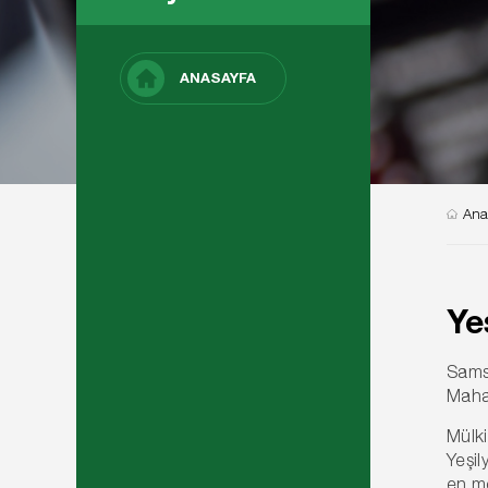
ANASAYFA
Ana
Ye
Samsu
Mahal
Mülki
Yeşil
en mo