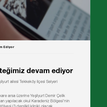
am Ediyor
esteğimiz devam ediyor
yurt ailesi Tekkeköy ilçesi Selyeri
are arsa üzerine Yeşilyurt Demir Çelik
ından yapılacak okul Karadeniz Bölgesi'nin
yesi (3 derslikli klinik) olacak.